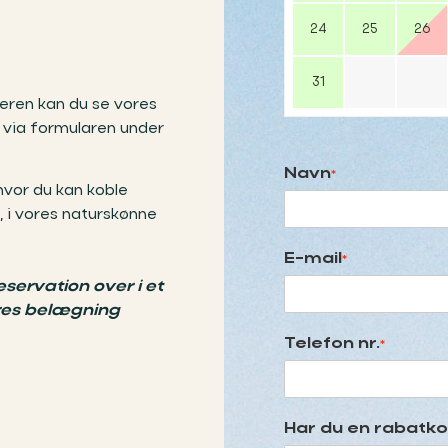
24
25
26
31
deren kan du se vores
 via formularen under
Navn
*
hvor du kan koble
, i vores naturskønne
E-mail
*
reservation over i et
vores belægning
Telefon nr.
*
Har du en rabatk