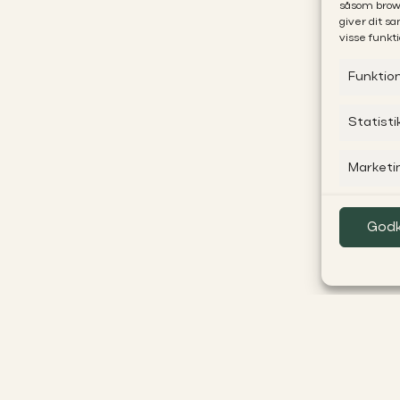
såsom brows
giver dit s
visse funkti
Funktio
Statisti
Marketi
Godk