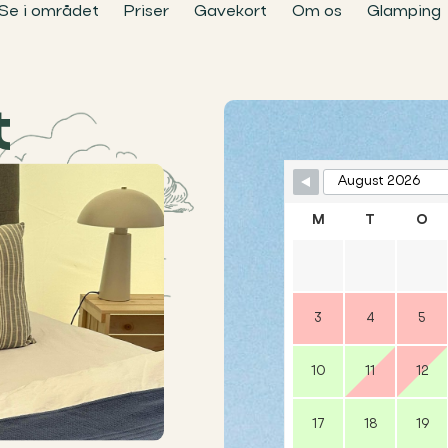
Se i området
Priser
Gavekort
Om os
Glamping
t
Skip Booking 
M
T
O
3
4
5
10
11
12
17
18
19