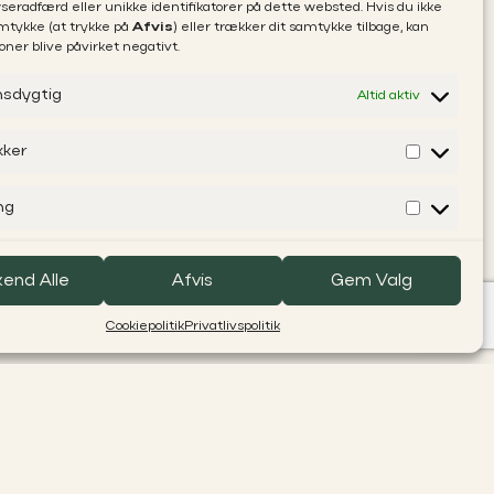
eradfærd eller unikke identifikatorer på dette websted. Hvis du ikke
amtykke (at trykke på
Afvis
) eller trækker dit samtykke tilbage, kan
oner blive påvirket negativt.
nsdygtig
Altid aktiv
kker
ng
end Alle
Afvis
Gem Valg
Cookiepolitik
Privatlivspolitik