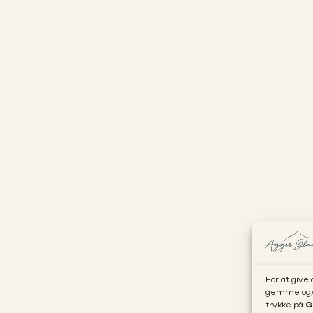
For at give
gemme og/el
trykke på
G