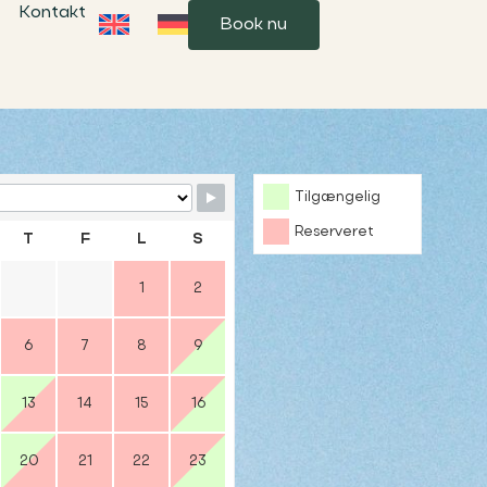
Kontakt
Book nu
Form
Tilgængelig
Reserveret
T
F
L
S
1
2
6
7
8
9
13
14
15
16
20
21
22
23