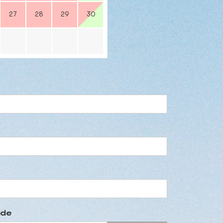
27
28
29
30
ode